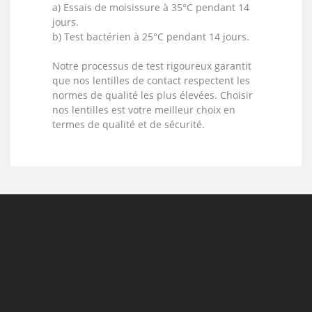
a) Essais de moisissure à 35°C pendant 14
jours.
b) Test bactérien à 25°C pendant 14 jours.
Notre processus de test rigoureux garantit
que nos lentilles de contact respectent les
normes de qualité les plus élevées. Choisir
nos lentilles est votre meilleur choix en
termes de qualité et de sécurité.