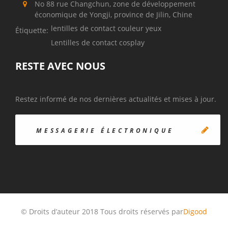
No 88 rue Changchun, zone de développement
économique de Yongji, province de Jilin, Chine
lentilles de contact couleur yeux
Étiquette:
Lentilles de contact cosplay
RESTE AVEC NOUS
Restez informé de nos dernières actualités et mises à jour.
© Droits d’auteur 2018 Tous droits réservés par
Digood