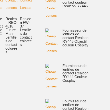
contact couleur
Realcon RY446
le
Realco
Realco
n REC-
n FW-
ct
4818
37
co
Future
Lentille
Fournisseur de
C-
Man
s de
lentilles de
Lentille
contact
contact Realcon
s de
colorée
RY445 Objectif
contact
s
couleur Cosplay
colorée
s
Fournisseur de
lentilles de
contact Realcon
RY444 Couleur
Cosplay
Fournisseur de
lentilles de
contact Realcon