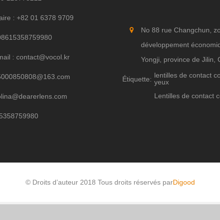
aire : +82 01 6378 9709
No 88 rue Changchun, z
08615358759980
développement économi
ail : contact@vocol.kr
Yongji, province de Jilin,
lentilles de contact c
5000850808@163.com
Étiquette:
yeux
Lentilles de contact 
olina@dearerlens.com
5358759980
© Droits d’auteur 2018 Tous droits réservés par
Digood