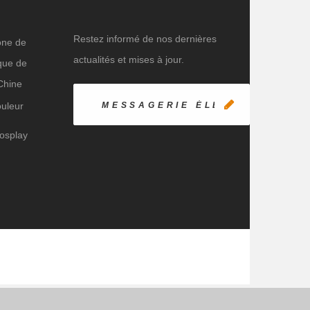
Restez informé de nos dernières
one de
actualités et mises à jour.
que de
 Chine
ouleur
cosplay