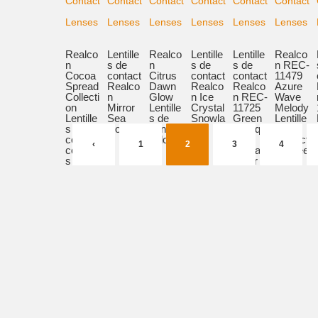
Realco
Lentille
Realco
Lentille
Lentille
Realco
n
s de
n
s de
s de
n REC-
Cocoa
contact
Citrus
contact
contact
11479
Spread
Realco
Dawn
Realco
Realco
Azure
Collecti
n
Glow
n Ice
n REC-
Wave
on
Mirror
Lentille
Crystal
11725
Melody
Lentille
Sea
s de
Snowla
Green
Lentille
s de
Colour
contact
nd
Kumqu
s de
contact
colorée
at
contact
‹
1
2
3
4
colorée
s
Spread
colorée
s
Color
s