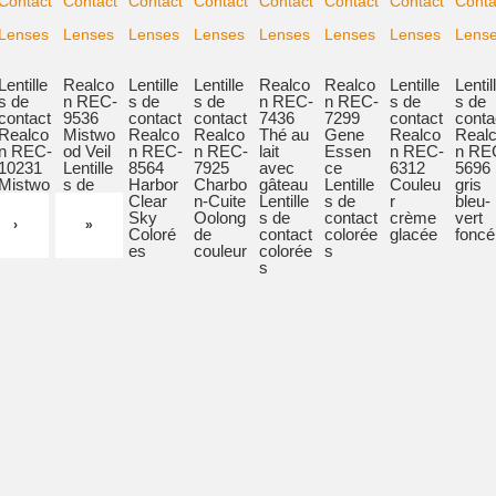
Lentille
Realco
Lentille
Lentille
Realco
Realco
Lentille
Lentil
s de
n REC-
s de
s de
n REC-
n REC-
s de
s de
contact
9536
contact
contact
7436
7299
contact
conta
Realco
Mistwo
Realco
Realco
Thé au
Gene
Realco
Real
n REC-
od Veil
n REC-
n REC-
lait
Essen
n REC-
n RE
10231
Lentille
8564
7925
avec
ce
6312
5696
Mistwo
s de
Harbor
Charbo
gâteau
Lentille
Couleu
gris
od Veil
contact
Clear
n-Cuite
Lentille
s de
r
bleu-
colorée
Sky
Oolong
s de
contact
crème
vert
›
»
s
Coloré
de
contact
colorée
glacée
foncé
es
couleur
colorée
s
s