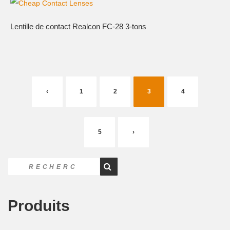
Lentille de contact Realcon FC-28 3-tons
‹
1
2
3
4
5
›
Produits